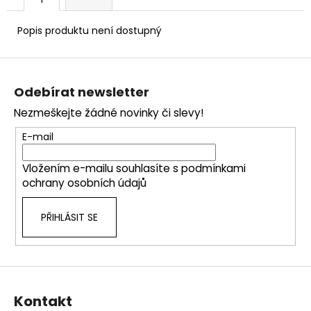
č
u
j
Popis produktu není dostupný
e
m
Z
e
á
Odebírat newsletter
p
Nezmeškejte žádné novinky či slevy!
a
t
E-mail
í
Vložením e-mailu souhlasíte s
podmínkami
ochrany osobních údajů
PŘIHLÁSIT SE
Kontakt