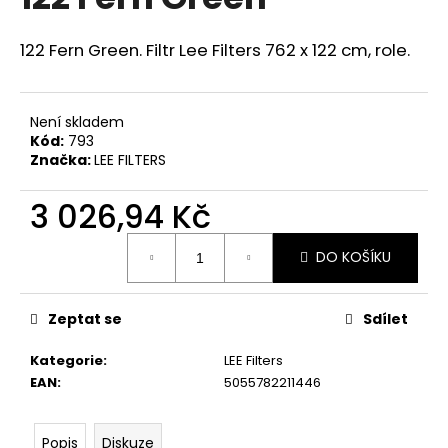
je
a
0,0
z
j
122 Fern Green. Filtr Lee Filters 762 x 122 cm, role.
5
í
hvězdiček.
t
Není skladem
?
Kód:
793
Značka:
LEE FILTERS
3 026,94 Kč
HLEDAT
Měrná
DO KOŠÍKU
cena:
D
Zeptat se
Sdílet
o
p
Kategorie
:
LEE Filters
o
EAN
:
5055782211446
r
u
Popis
Diskuze