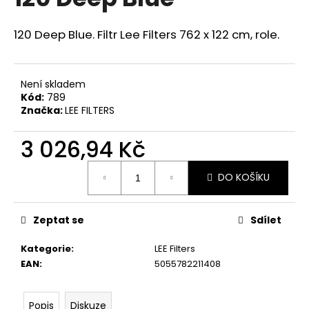
je
a
0,0
z
j
120 Deep Blue. Filtr Lee Filters 762 x 122 cm, role.
5
í
hvězdiček.
t
Není skladem
?
Kód:
789
Značka:
LEE FILTERS
3 026,94 Kč
HLEDAT
Měrná
DO KOŠÍKU
cena:
D
Zeptat se
Sdílet
o
p
Kategorie
:
LEE Filters
o
EAN
:
5055782211408
r
u
Popis
Diskuze