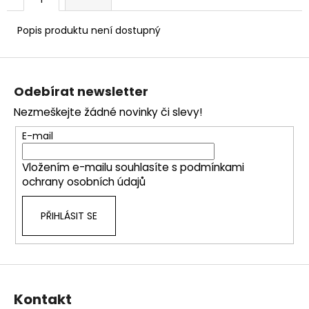
č
u
j
Popis produktu není dostupný
e
m
Z
e
á
Odebírat newsletter
p
Nezmeškejte žádné novinky či slevy!
a
t
E-mail
í
Vložením e-mailu souhlasíte s
podmínkami
ochrany osobních údajů
PŘIHLÁSIT SE
Kontakt