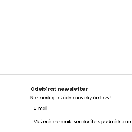
Z
á
Odebírat newsletter
p
Nezmeškejte žádné novinky či slevy!
a
t
E-mail
í
Vložením e-mailu souhlasíte s
podmínkami o