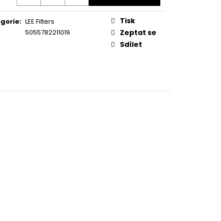
Tisk
gorie
:
LEE Filters
5055782211019
Zeptat se
Sdílet