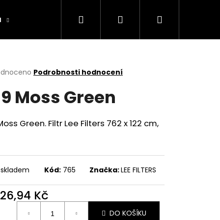
Hledat
Přihlášení
Nákupní
a
Výrobníky
Obchodní podmínky
Ko
košík
rné
odnoceno
Podrobnosti hodnocení
cení
9 Moss Green
ktu
oss Green. Filtr Lee Filters 762 x 122 cm,
ček.
 skladem
Kód:
765
Značka:
LEE FILTERS
026,94 Kč
ná
DO KOŠÍKU
: