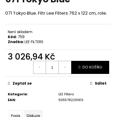
je
a
0,0
z
j
071 Tokyo Blue. Filtr Lee Filters 762 x 122 cm, role.
5
í
hvězdiček.
t
Není skladem
?
Kód:
759
Značka:
LEE FILTERS
3 026,94 Kč
HLEDAT
Měrná
DO KOŠÍKU
cena:
D
Zeptat se
Sdílet
o
p
Kategorie
:
LEE Filters
o
EAN
:
5055782210913
r
u
Popis
Diskuze