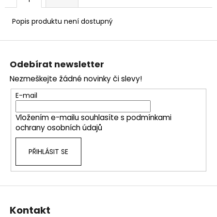
č
u
j
Popis produktu není dostupný
e
m
Z
e
á
Odebírat newsletter
p
Nezmeškejte žádné novinky či slevy!
a
t
E-mail
í
Vložením e-mailu souhlasíte s
podmínkami
ochrany osobních údajů
PŘIHLÁSIT SE
Kontakt