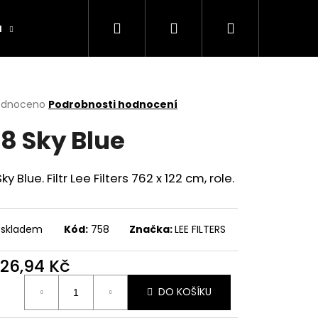
Hledat
Přihlášení
Nákupní
a
Výrobníky
Obchodní podmínky
Ko
košík
rné
odnoceno
Podrobnosti hodnocení
cení
8 Sky Blue
ktu
y Blue. Filtr Lee Filters 762 x 122 cm, role.
ček.
 skladem
Kód:
758
Značka:
LEE FILTERS
026,94 Kč
ná
DO KOŠÍKU
: