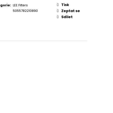
Tisk
gorie
:
LEE Filters
5055782210890
Zeptat se
Sdílet