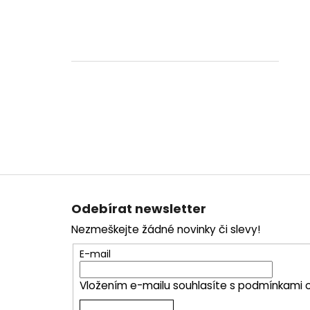
Z
á
Odebírat newsletter
p
Nezmeškejte žádné novinky či slevy!
a
t
E-mail
í
Vložením e-mailu souhlasíte s
podmínkami o