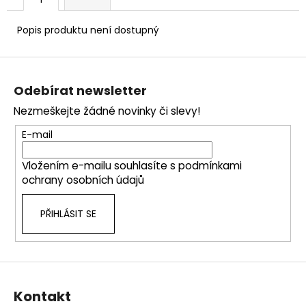
č
u
j
Popis produktu není dostupný
e
m
Z
e
á
Odebírat newsletter
p
Nezmeškejte žádné novinky či slevy!
a
t
E-mail
í
Vložením e-mailu souhlasíte s
podmínkami
ochrany osobních údajů
PŘIHLÁSIT SE
Kontakt