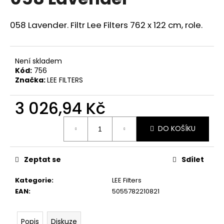
je
a
0,0
z
j
058 Lavender. Filtr Lee Filters 762 x 122 cm, role.
5
í
hvězdiček.
t
Není skladem
?
Kód:
756
Značka:
LEE FILTERS
3 026,94 Kč
HLEDAT
Měrná
DO KOŠÍKU
cena:
D
Zeptat se
Sdílet
o
p
Kategorie
:
LEE Filters
o
EAN
:
5055782210821
r
u
Popis
Diskuze