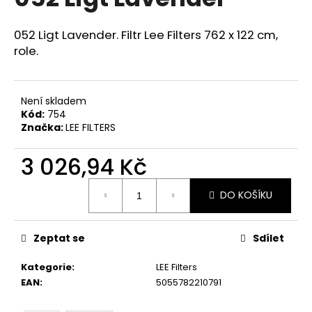
je
a
0,0
z
j
052 Ligt Lavender. Filtr Lee Filters 762 x 122 cm,
5
role.
í
hvězdiček.
t
?
Není skladem
Kód:
754
Značka:
LEE FILTERS
3 026,94 Kč
HLEDAT
Měrná
DO KOŠÍKU
cena:
D
o
Zeptat se
Sdílet
p
o
Kategorie
:
LEE Filters
r
EAN
:
5055782210791
u