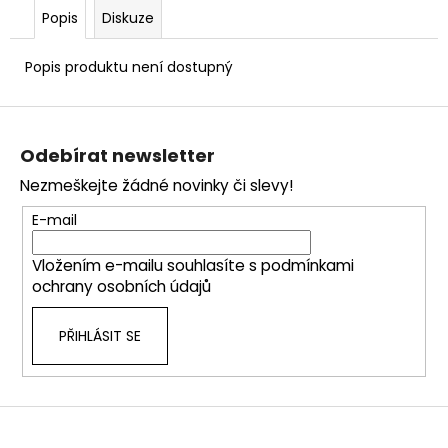
č
Popis
Diskuze
u
j
e
Popis produktu není dostupný
m
e
Z
á
Odebírat newsletter
p
Nezmeškejte žádné novinky či slevy!
a
t
E-mail
í
Vložením e-mailu souhlasíte s
podmínkami
ochrany osobních údajů
PŘIHLÁSIT SE