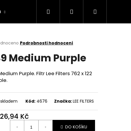
Hledat
Přihlášení
Nákupní
a
Výrobníky
Obchodní podmínky
Ko
košík
rné
odnoceno
Podrobnosti hodnocení
cení
9 Medium Purple
ktu
edium Purple. Filtr Lee Filters 762 x 122
ole.
ček.
 skladem
Kód:
4676
Značka:
LEE FILTERS
026,94 Kč
ná
DO KOŠÍKU
: