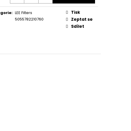
Tisk
gorie
:
LEE Filters
5055782210760
Zeptat se
Sdílet