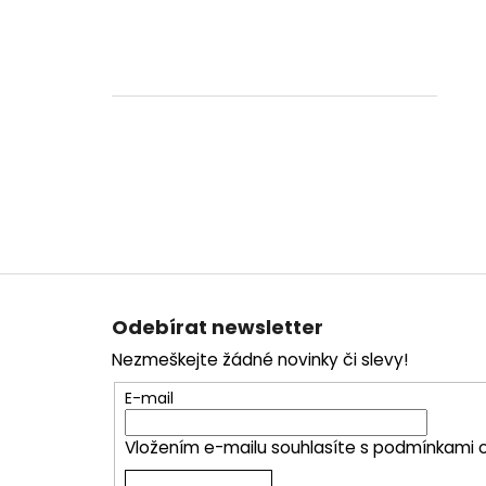
Z
á
Odebírat newsletter
p
Nezmeškejte žádné novinky či slevy!
a
t
E-mail
í
Vložením e-mailu souhlasíte s
podmínkami o