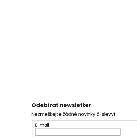
Z
á
Odebírat newsletter
p
Nezmeškejte žádné novinky či slevy!
a
t
E-mail
í