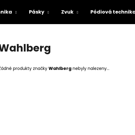
hnika
Pásky
Zvuk
Pódiová technik
Co potřebujete najít?
Wahlberg
HLEDAT
Žádné produkty značky
Wahlberg
nebyly nalezeny...
Doporučujeme