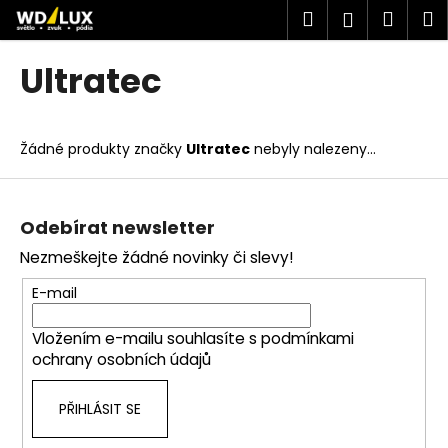
K
Přejít
Hledat
Náku
M
Přihlášen
na
o
obsah
Zpět
Zpět
košík
š
Ultratec
í
C
k
o
Žádné produkty značky
Ultratec
nebyly nalezeny...
p
o
Z
t
á
Odebírat newsletter
ř
p
Nezmeškejte žádné novinky či slevy!
e
a
b
t
E-mail
u
í
j
Vložením e-mailu souhlasíte s
podmínkami
ochrany osobních údajů
e
t
PŘIHLÁSIT SE
e
n