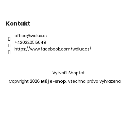
a
j
í
Kontakt
t
?
office
@
wdlux.cz
+420220515049
https://www.facebook.com/wdlux.cz/
HLEDAT
Vytvořil Shoptet
Copyright 2026
Můj e-shop
. Všechna práva vyhrazena.
D
o
p
o
r
u