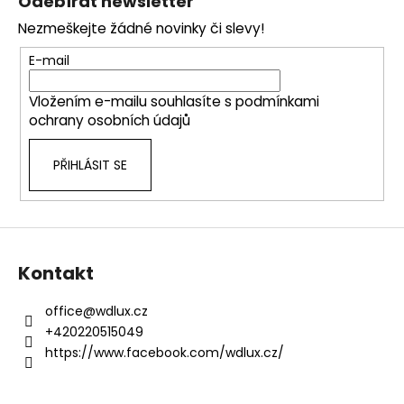
Odebírat newsletter
č
d
p
u
a
Nezmeškejte žádné novinky či slevy!
a
j
c
t
e
E-mail
í
m
í
p
e
Vložením e-mailu souhlasíte s
podmínkami
r
ochrany osobních údajů
v
k
PŘIHLÁSIT SE
y
v
ý
p
i
s
Kontakt
u
office
@
wdlux.cz
+420220515049
https://www.facebook.com/wdlux.cz/