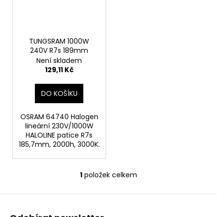
s
d
a
p
u
j
r
k
í
o
TUNGSRAM 1000W
t
t
240V R7s 189mm
d
ů
?
Není skladem
u
129,11 Kč
k
t
DO KOŠÍKU
ů
HLEDAT
OSRAM 64740 Halogen
lineární 230V/1000W
HALOLINE patice R7s
185,7mm, 2000h, 3000K.
D
o
p
1
položek celkem
O
o
v
r
Z
l
u
á
á