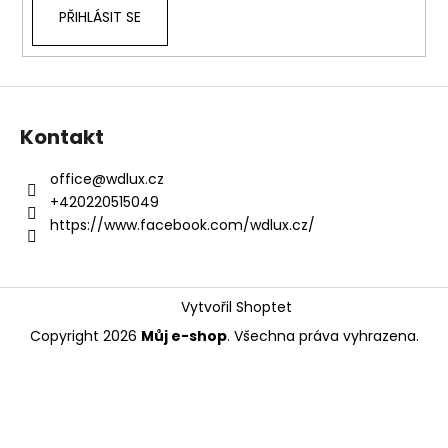
PŘIHLÁSIT SE
a
j
í
t
?
Kontakt
office
@
wdlux.cz
+420220515049
https://www.facebook.com/wdlux.cz/
HLEDAT
Vytvořil Shoptet
D
Copyright 2026
Můj e-shop
. Všechna práva vyhrazena.
o
p
o
r
u