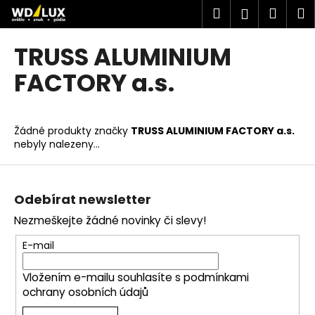
K
Přejít
Hledat
Náku
M
Přihlášen
na
o
obsah
Zpět
Zpět
košík
š
TRUSS ALUMINIUM
í
C
FACTORY a.s.
k
o
p
o
Žádné produkty značky
TRUSS ALUMINIUM FACTORY a.s.
nebyly nalezeny...
t
ř
Z
e
á
Odebírat newsletter
b
p
u
Nezmeškejte žádné novinky či slevy!
a
j
t
E-mail
e
í
t
Vložením e-mailu souhlasíte s
podmínkami
ochrany osobních údajů
e
n