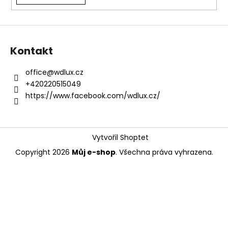
a
j
í
Kontakt
t
?
office
@
wdlux.cz
+420220515049
https://www.facebook.com/wdlux.cz/
HLEDAT
Vytvořil Shoptet
Copyright 2026
Můj e-shop
. Všechna práva vyhrazena.
D
o
p
o
r
u