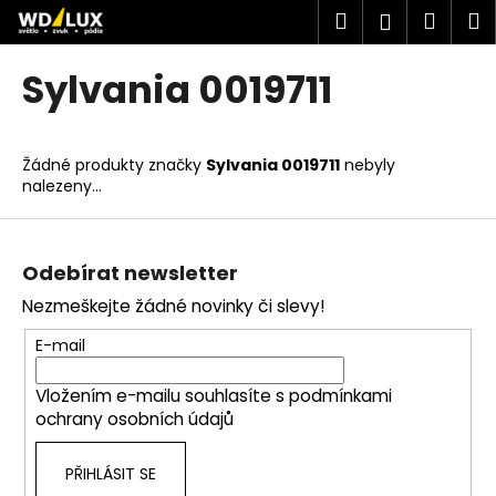
K
Přejít
Hledat
Náku
M
Přihlášen
na
o
obsah
Zpět
Zpět
košík
š
Sylvania 0019711
í
C
k
o
Žádné produkty značky
Sylvania 0019711
nebyly
p
nalezeny...
o
Z
t
á
ř
Odebírat newsletter
p
e
Nezmeškejte žádné novinky či slevy!
a
b
t
u
E-mail
í
j
Vložením e-mailu souhlasíte s
podmínkami
e
ochrany osobních údajů
t
e
PŘIHLÁSIT SE
n