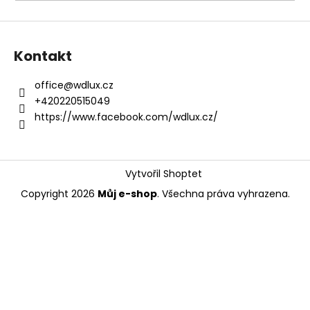
a
j
í
Kontakt
t
?
office
@
wdlux.cz
+420220515049
https://www.facebook.com/wdlux.cz/
HLEDAT
Vytvořil Shoptet
Copyright 2026
Můj e-shop
. Všechna práva vyhrazena.
D
o
p
o
r
u