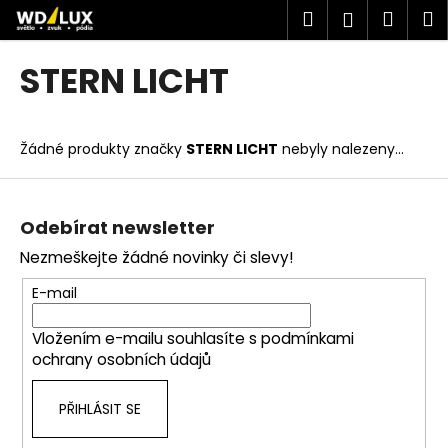
K
Přejít
Hledat
Náku
M
Přihlášen
na
o
obsah
Zpět
Zpět
košík
š
STERN LICHT
í
C
k
o
Žádné produkty značky
STERN LICHT
nebyly nalezeny...
p
o
Z
t
á
Odebírat newsletter
ř
p
Nezmeškejte žádné novinky či slevy!
e
a
b
t
E-mail
u
í
j
Vložením e-mailu souhlasíte s
podmínkami
ochrany osobních údajů
e
t
PŘIHLÁSIT SE
e
n