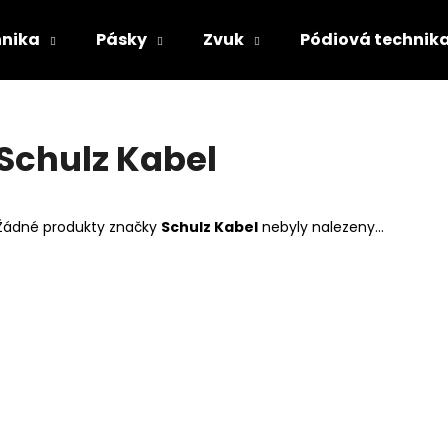
hnika
Pásky
Zvuk
Pódiová technik
Co potřebujete najít?
Schulz Kabel
HLEDAT
Žádné produkty značky
Schulz Kabel
nebyly nalezeny...
Doporučujeme