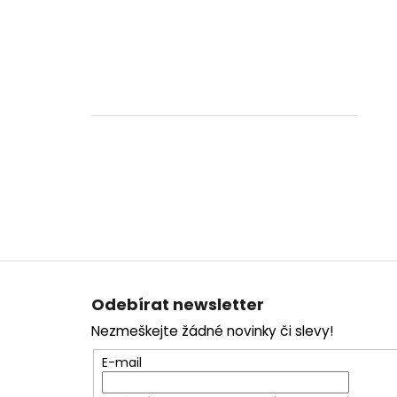
Z
á
Odebírat newsletter
p
Nezmeškejte žádné novinky či slevy!
a
t
E-mail
í