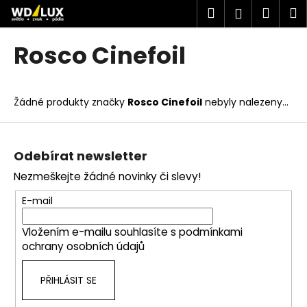
K
Přejít
Hledat
Náku
M
Přihlášen
na
o
obsah
Zpět
Zpět
košík
š
Rosco Cinefoil
í
C
k
o
Žádné produkty značky
Rosco Cinefoil
nebyly nalezeny...
p
o
Z
t
á
Odebírat newsletter
ř
p
Nezmeškejte žádné novinky či slevy!
e
a
b
t
E-mail
u
í
j
Vložením e-mailu souhlasíte s
podmínkami
ochrany osobních údajů
e
t
PŘIHLÁSIT SE
e
n