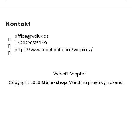
a
j
í
Kontakt
t
?
office
@
wdlux.cz
+420220515049
https://www.facebook.com/wdlux.cz/
HLEDAT
Vytvořil Shoptet
Copyright 2026
Můj e-shop
. Všechna práva vyhrazena.
D
o
p
o
r
u