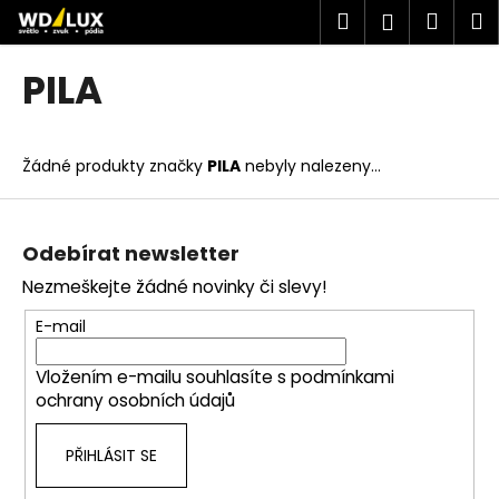
K
Přejít
Hledat
Náku
M
Přihlášen
na
o
obsah
Zpět
Zpět
košík
š
PILA
í
C
k
o
Žádné produkty značky
PILA
nebyly nalezeny...
p
o
Z
t
á
Odebírat newsletter
ř
p
Nezmeškejte žádné novinky či slevy!
e
a
b
t
E-mail
u
í
j
Vložením e-mailu souhlasíte s
podmínkami
ochrany osobních údajů
e
t
PŘIHLÁSIT SE
e
n