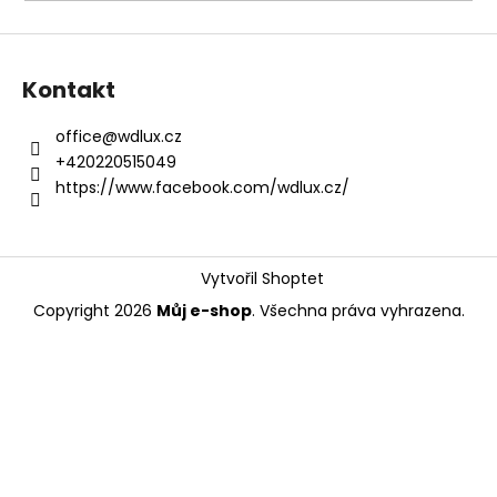
a
j
í
Kontakt
t
?
office
@
wdlux.cz
+420220515049
https://www.facebook.com/wdlux.cz/
HLEDAT
Vytvořil Shoptet
Copyright 2026
Můj e-shop
. Všechna práva vyhrazena.
D
o
p
o
r
u