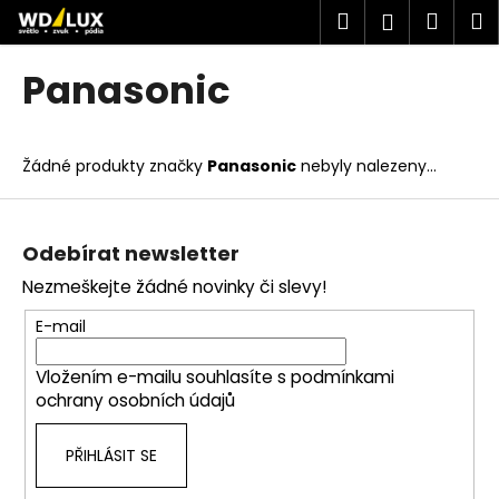
K
Přejít
Hledat
Náku
M
Přihlášen
na
o
obsah
Zpět
Zpět
košík
š
Panasonic
í
C
k
o
Žádné produkty značky
Panasonic
nebyly nalezeny...
p
o
Z
t
á
Odebírat newsletter
ř
p
Nezmeškejte žádné novinky či slevy!
e
a
b
t
E-mail
u
í
j
Vložením e-mailu souhlasíte s
podmínkami
ochrany osobních údajů
e
t
PŘIHLÁSIT SE
e
n