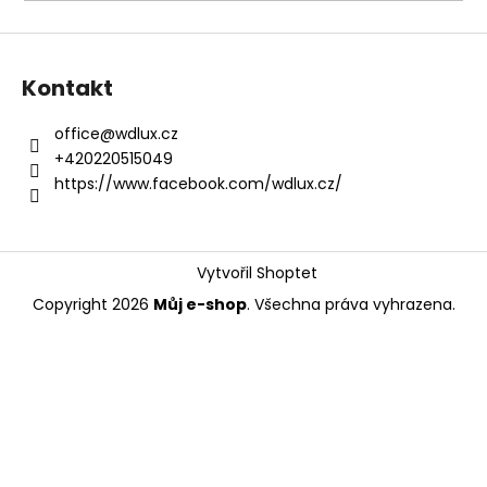
a
j
í
Kontakt
t
?
office
@
wdlux.cz
+420220515049
https://www.facebook.com/wdlux.cz/
HLEDAT
Vytvořil Shoptet
Copyright 2026
Můj e-shop
. Všechna práva vyhrazena.
D
o
p
o
r
u