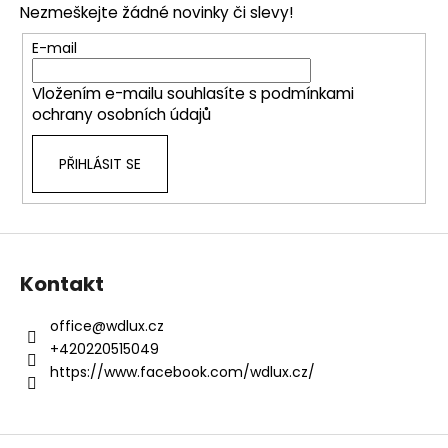
č
a
Nezmeškejte žádné novinky či slevy!
a
u
c
t
j
E-mail
í
e
í
p
m
Vložením e-mailu souhlasíte s
podmínkami
r
e
ochrany osobních údajů
v
k
PŘIHLÁSIT SE
y
v
ý
p
i
s
Kontakt
u
office
@
wdlux.cz
+420220515049
https://www.facebook.com/wdlux.cz/