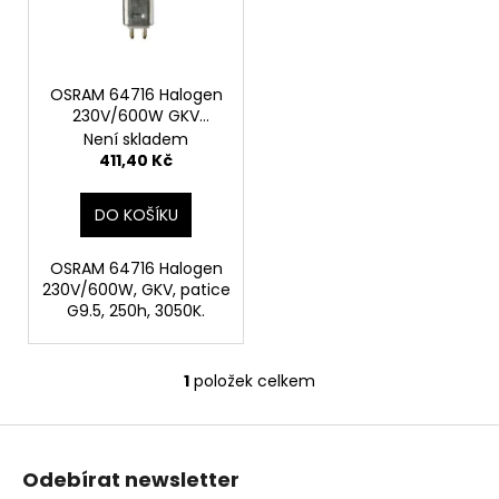
s
d
a
p
u
j
r
k
í
o
OSRAM 64716 Halogen
t
t
230V/600W GKV
d
ů
?
patice G9,5
Není skladem
u
411,40 Kč
k
t
DO KOŠÍKU
ů
HLEDAT
OSRAM 64716 Halogen
230V/600W, GKV, patice
G9.5, 250h, 3050K.
D
o
1
položek celkem
O
p
v
o
Z
l
r
á
á
u
Odebírat newsletter
d
p