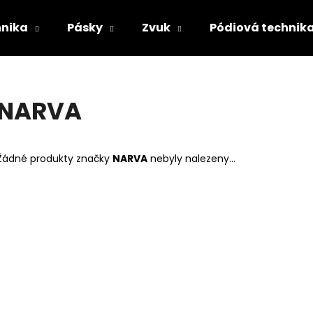
hnika
Pásky
Zvuk
Pódiová technik
Co potřebujete najít?
NARVA
HLEDAT
Žádné produkty značky
NARVA
nebyly nalezeny...
Doporučujeme