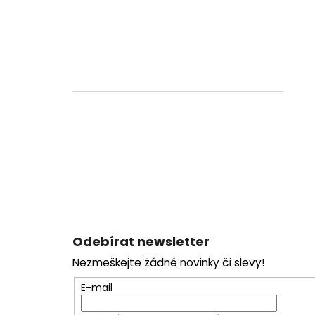
Z
á
Odebírat newsletter
p
Nezmeškejte žádné novinky či slevy!
a
t
E-mail
í