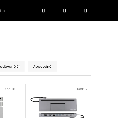
Hledat
Přihlášení
Nákupní
a
Výrobníky
Obchodní podmínky
Ko
košík
rodávanější
Abecedně
Kód:
18
Kód:
17