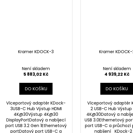
Kramer KDOCK-3
Kramer KDOCK-
Není skladem
Není skladem
5 883,02 Kč
4 939,22 Kč
DO KOŠÍKU
DO KOŠÍKU
Víceportový adaptér KDock-
Víceportový adaptér 
3USB-C Hub Výstup HDMI
2 USB-C Hub Výstup
4K@30Výstup 4K@30
4K@30Datový a nabíje
DisplayPortDatový a nabíjecí
USB 3.0Ethernetový po
port USB 3.2 Gen 1Ethernetový
port USB-C a průchozí 
portDatový port USB-C a
nabíjení KDock-2 j