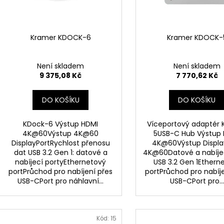
d
r
u
o
k
d
Kramer KDOCK-6
Kramer KDOCK-
t
u
ů
k
Není skladem
Není skladem
t
9 375,08 Kč
7 770,62 Kč
ů
DO KOŠÍKU
DO KOŠÍKU
KDock-6 Výstup HDMI
Víceportový adaptér 
4K@60Výstup 4K@60
5USB-C Hub Výstup
DisplayPortRychlost přenosu
4K@60Výstup Displa
dat USB 3.2 Gen 1: datové a
4K@60Datové a nabíjec
nabíjecí portyEthernetový
USB 3.2 Gen 1Ethern
portPrůchod pro nabíjení přes
portPrůchod pro nabíje
USB-CPort pro náhlavní...
USB-CPort pro...
Kód:
15