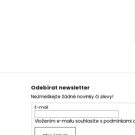
Z
á
Odebírat newsletter
p
Nezmeškejte žádné novinky či slevy!
a
t
E-mail
í
Vložením e-mailu souhlasíte s
podmínkami o