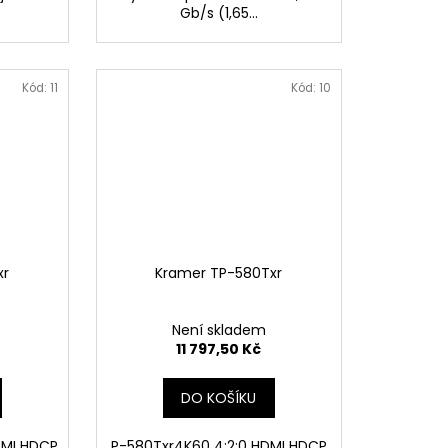
Gb/s (1,65...
Kód:
11
Kód:
10
xr
Kramer TP-580Txr
Není skladem
11 797,50 Kč
DO KOŠÍKU
DMI HDCP
P-580Txr4K60 4:2:0 HDMI HDCP