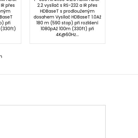
 IR přes
2.2 vysílač s RS-232 a IR přes
ženým
HDBaseT s prodlouženým
DBaseT
dosahem Vysílač HDBaseT 1.0Až
p) při
180 m (590 stop) při rozlišení
 (330ft)
1080pAž 100m (330ft) při
4K@60Hz...
m