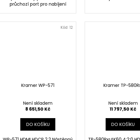
průchozí port pro nabíjení
Kód:
12
Kramer WP-571
Kramer TP-580R
Není skladem
Není skladem
8 651,50 Kč
11 797,50 Kč
DO KOŠÍKU
DO KOŠÍKU
WP-571 HDMI HDCP 2.2 Nástěnný
TP-580Rxr4K60 4:2:0 H