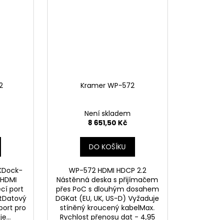
2
Kramer WP-572
Není skladem
8 651,50 Kč
DO KOŠÍKU
KDock-
WP-572 HDMI HDCP 2.2
 HDMI
Nástěnná deska s přijímačem
cí port
přes PoC s dlouhým dosahem
rtDatový
DGKat (EU, UK, US-D) Vyžaduje
port pro
stíněný kroucený kabelMax.
e...
Rychlost přenosu dat - 4,95