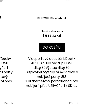
5
Kramer KDOCK-4
Není skladem
8 557,12 Kč
DO KOŠÍKU
KDock-
Víceportový adaptér KDock-
 HDMI
4USB-C Hub Výstup HDMI
yPort
4K@30Výstup 4K@30
í porty
DisplayPortVýstup VGADatové a
etový
nabíjecí porty USB
ní přes
3.0Ethernetový portPrůchod pro
nabíjení přes USB-CPorty SD a...
Kód:
14
Kód:
13