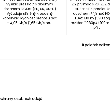
vysílač přes PoC s dlouhým
2.2 přijímač s RS-232 a
dosahem DGKat (EU, UK, US-D)
HDBaseT s prodlou
Vyžaduje stíněný kroucený
dosahem Přijímač H
kabelMax. Rychlost přenosu dat
1.0Až 180 m (590 sto
- 4,95 Gb/s (1,65 Gb/s na...
rozlišení 1080pAž 100m
při...
9
položek celke
O
v
l
á
d
a
c
í
p
r
chrany osobních údajů
v
k