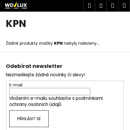
K
Přejít
Hledat
Náku
M
Přihlášen
na
o
obsah
Zpět
Zpět
košík
š
KPN
í
C
k
o
Žádné produkty značky
KPN
nebyly nalezeny...
p
o
Z
t
á
Odebírat newsletter
ř
p
Nezmeškejte žádné novinky či slevy!
e
a
b
t
E-mail
u
í
j
Vložením e-mailu souhlasíte s
podmínkami
ochrany osobních údajů
e
t
PŘIHLÁSIT SE
e
n