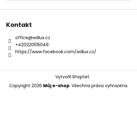
a
j
í
Kontakt
t
?
office
@
wdlux.cz
+420220515049
https://www.facebook.com/wdlux.cz/
HLEDAT
Vytvořil Shoptet
Copyright 2026
Můj e-shop
. Všechna práva vyhrazena.
D
o
p
o
r
u