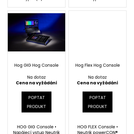
č
u
j
e
m
e
Hog GIG Hog Console
Hog Flex Hog Console
Na dotaz
Na dotaz
Cena na vyžádání
Cena na vyžádání
POPTAT
POPTAT
PRODUKT
PRODUKT
HOG GIG Console •
HOG FLEX Console •
Napájecí vstup Neutrik
Neutrik powerCON®