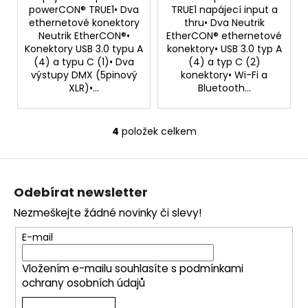
powerCON® TRUE1• Dva
TRUE1 napájecí input a
ethernetové konektory
thru• Dva Neutrik
Neutrik EtherCON®•
EtherCON® ethernetové
Konektory USB 3.0 typu A
konektory• USB 3.0 typ A
(4) a typu C (1)• Dva
(4) a typ C (2)
výstupy DMX (5pinový
konektory• Wi-Fi a
XLR)•...
Bluetooth...
4
položek celkem
O
v
Z
l
á
á
Odebírat newsletter
d
p
a
Nezmeškejte žádné novinky či slevy!
a
c
t
E-mail
í
í
p
Vložením e-mailu souhlasíte s
podmínkami
r
ochrany osobních údajů
v
k