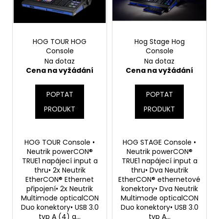
s
d
a
p
u
j
r
k
í
o
HOG TOUR HOG
Hog Stage Hog
t
t
Console
Console
d
ů
?
Na dotaz
Na dotaz
u
Cena na vyžádání
Cena na vyžádání
k
t
POPTAT
POPTAT
ů
PRODUKT
PRODUKT
HLEDAT
HOG TOUR Console •
HOG STAGE Console •
Neutrik powerCON®
Neutrik powerCON®
D
TRUE1 napájecí input a
TRUE1 napájecí input a
o
thru• 2x Neutrik
thru• Dva Neutrik
p
EtherCON® Ethernet
EtherCON® ethernetové
o
připojení• 2x Neutrik
konektory• Dva Neutrik
r
Multimode opticalCON
Multimode opticalCON
Duo konektory• USB 3.0
Duo konektory• USB 3.0
u
typ A (4) a...
typ A...