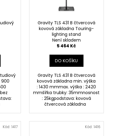
tudiový
Gravity TLS 431 B čtvercová
kovová základna Touring-
lighting stand
Není skladem
5 464 Kč
DO KOŠÍKU
studiový
Gravity TLS 431 B čtvercová
: 900
kovová základna min. výška
500
: 1430 mmmax. výška : 2420
 bez
mmšířka trubky: 35mmnosnost
stava:
: 25kgpodstava: kovová
ka
čtvercová základna
Kód:
1417
Kód:
1416