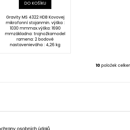
DO KOŠÍKU
Gravity MS 4322 HDB Kovovej
mikrofonní stojanmin. výška :
1030 mmmax.výška: 1690
mmzákladna: trojnožkamodel
ramena: 2 bodové
nastavenieváha : 4,26 kg
10
položek celk
O
v
l
á
d
a
c
í
p
r
chrany osobních údajů