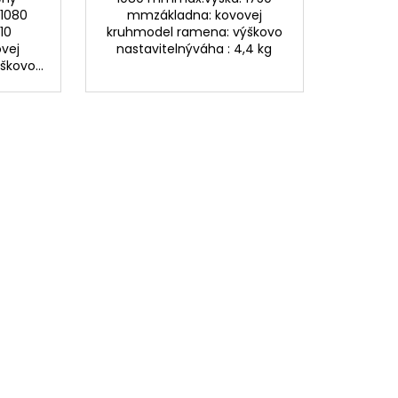
 1080
mmzákladna: kovovej
10
kruhmodel ramena: výškovo
vej
nastavitelnýváha : 4,4 kg
kovo...