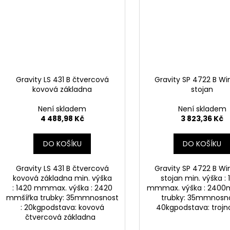
Gravity LS 431 B čtvercová
Gravity SP 4722 B W
kovová základna
stojan
Není skladem
Není skladem
4 488,98 Kč
3 823,36 Kč
DO KOŠÍKU
DO KOŠÍKU
Gravity LS 431 B čtvercová
Gravity SP 4722 B W
kovová základna min. výška
stojan min. výška : 
: 1420 mmmax. výška : 2420
mmmax. výška : 2400
mmšířka trubky: 35mmnosnost
trubky: 35mmnosno
: 20kgpodstava: kovová
40kgpodstava: troj
čtvercová základna