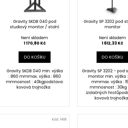
d
r
u
o
k
d
Gravity SKDB 040 pod
Gravity SP 3202 pod s
t
studiový monitor / stolní
monitor
u
ů
k
Není skladem
Není skladem
t
1 170,80 Kč
1 612,33 Kč
ů
DO KOŠÍKU
DO KOŠÍKU
Gravity SKDB 040 min. výška
Gravity SP 3202 - pod 
: 860 mmmax. výška : 860
monitor min. výška 
mmnosnost : 40kgpodstava:
mmmax. výška : 1
kovová trojnožka
mmnosnost : 30kg
izolačných hrotůpod
kovová trojnož
Kód:
1418