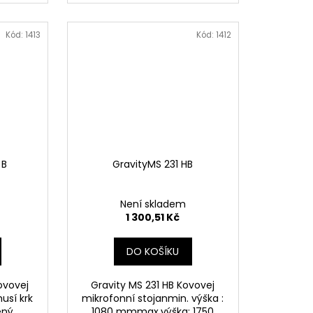
Kód:
1413
Kód:
1412
 B
GravityMS 231 HB
Není skladem
1 300,51 Kč
DO KOŠÍKU
ovovej
Gravity MS 231 HB Kovovej
usí krk
mikrofonní stojanmin. výška :
ený
1080 mmmax.výška: 1750