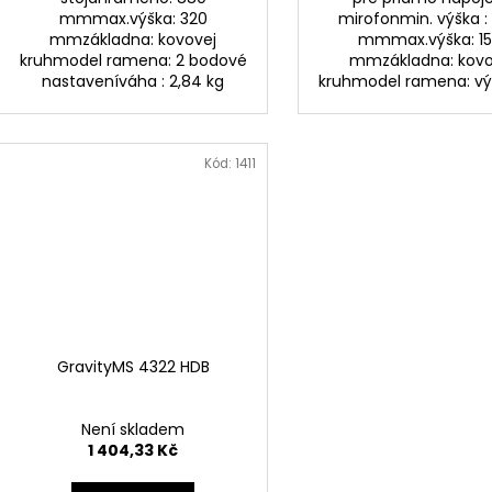
mmmax.výška: 320
mirofonmin. výška :
mmzákladna: kovovej
mmmax.výška: 15
kruhmodel ramena: 2 bodové
mmzákladna: kovo
nastaveníváha : 2,84 kg
kruhmodel ramena: výš
Kód:
1411
GravityMS 4322 HDB
Není skladem
1 404,33 Kč