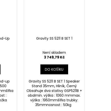
ind-Up
Gravity SS 5211 B SET 1
Není skladem
3 749,79 Kč
DO KOŠÍKU
ind-up
Gravity SS 5211 B SET 1 Speaker
1500
Stand 35mm, Hliník, Černý
mmšířka
Obsahuje dva stativy GSP5211B +
st :
obalmin. výška : 1060 mmmax.
nožka
výška : 1950mmšířka trubky:
35mmnosnost : 50kg