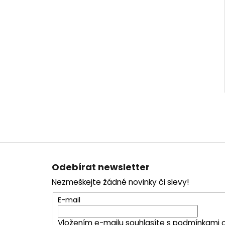
Z
á
Odebírat newsletter
p
Nezmeškejte žádné novinky či slevy!
a
t
E-mail
í
Vložením e-mailu souhlasíte s
podmínkami o