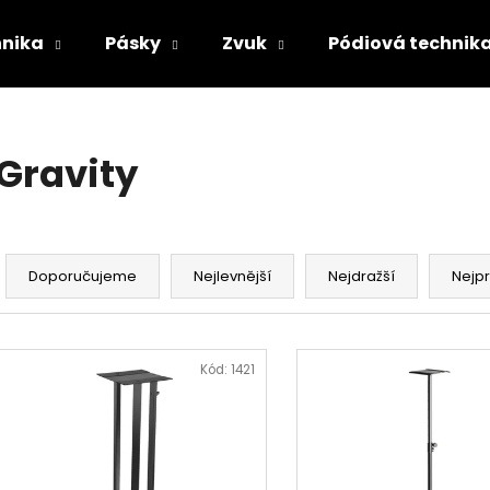
hnika
Pásky
Zvuk
Pódiová technik
Co potřebujete najít?
Gravity
HLEDAT
Ř
a
Doporučujeme
Nejlevnější
Nejdražší
Nejp
Doporučujeme
z
e
V
n
ý
Kód:
1421
í
p
p
i
r
s
o
p