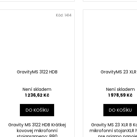
Kód:
1414
GravityMS 3122 HDB
GravityMS 23 XLR
Není skladem
Není skladem
1 236,62 Kč
1 978,59 Kč
DO KOŠÍKU
DO KOŠÍKU
Gravity MS 3122 HDB Krátkej
Gravity MS 23 XLR B K
kovovej mikrofonní
mikrofonní stojanXLR h
stojanrameno: 880
pre priamo napoj