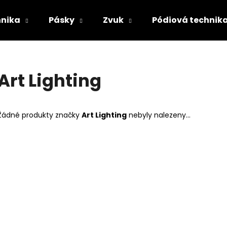
hnika
Pásky
Zvuk
Pódiová technik
Co potřebujete najít?
Art Lighting
HLEDAT
Žádné produkty značky
Art Lighting
nebyly nalezeny...
Doporučujeme