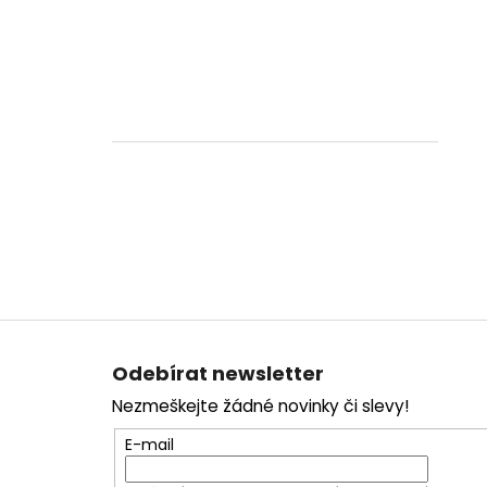
Z
á
Odebírat newsletter
p
Nezmeškejte žádné novinky či slevy!
a
t
E-mail
í