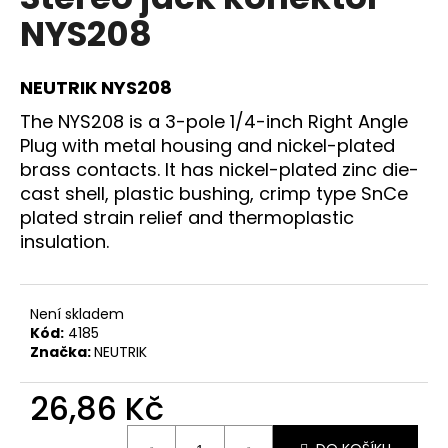
je
a
NYS208
0,0
z
j
5
í
hvězdiček.
NEUTRIK NYS208
t
The NYS208 is a 3-pole 1/4-inch Right Angle
?
Plug with metal housing and nickel-plated
brass contacts. It has nickel-plated zinc die-
cast shell, plastic bushing, crimp type SnCe
plated strain relief and thermoplastic
HLEDAT
insulation.
Není skladem
D
Kód:
4185
o
Značka:
NEUTRIK
p
o
26,86 Kč
r
u
Měrná