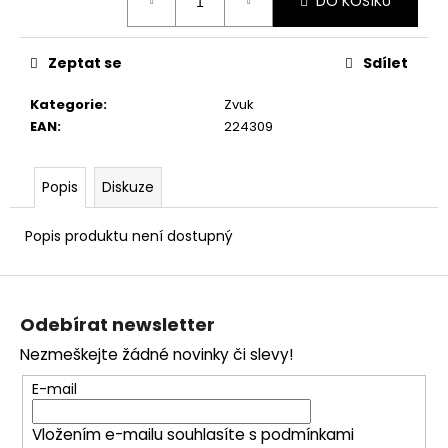
č
DO KOŠÍKU
cena:
u
j
Zeptat se
Sdílet
e
m
Kategorie
:
Zvuk
e
EAN
:
224309
Popis
Diskuze
Popis produktu není dostupný
Z
á
Odebírat newsletter
p
Nezmeškejte žádné novinky či slevy!
a
t
E-mail
í
Vložením e-mailu souhlasíte s
podmínkami