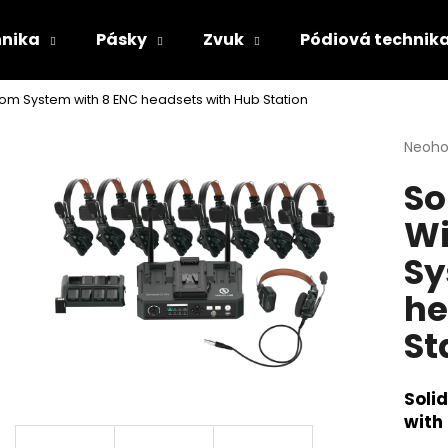
hnika
Pásky
Zvuk
Pódiová technik
com System with 8 ENC headsets with Hub Station
Co potřebujete najít?
Průmě
Neoh
hodno
So
produ
HLEDAT
je
Wi
0,0
z
Sy
5
Doporučujeme
hvězdi
he
St
Soli
with