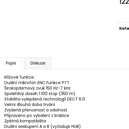
12
Měr
cena
Kate
Popis
Diskuze
Klíčové funkce:
Duální mikrofon ENC Funkce PTT
Širokopásmový zvuk 150 Hz-7 kHz
Spolehlivý dosah 1 100 stop (350 m)
Stabilita vylepšená technologií DECT 6.0
Velmi dlouhá doba trvání
Zvýšená přenosnost a odolnost
Připraveno po vybalení z krabice
Zpětná kompatibilita
Duální seskupení A a B (vyžaduje HUB)