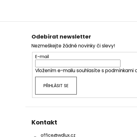
Z
á
Odebírat newsletter
p
Nezmeškejte žádné novinky či slevy!
a
t
E-mail
í
Vložením e-mailu souhlasíte s
podmínkami o
PŘIHLÁSIT SE
Kontakt
office
@
wdlux.cz