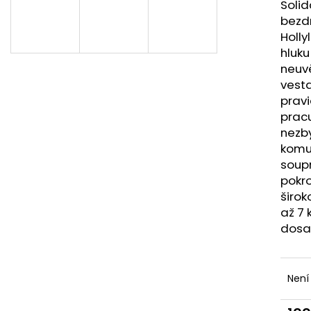
Solid
bezd
Holly
hluku
neuvě
vest
pravi
pracu
nezb
komu
soup
pokro
širo
až 7
dosa
Není