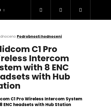
Hledat
Přihlášení
Nákupní
a
Výrobníky
Obchodní podmínky
Ko
košík
rné
odnoceno
Podrobnosti hodnocení
cení
lidcom C1 Pro
ktu
reless Intercom
stem with 8 ENC
ček.
adsets with Hub
ation
dcom C1 Pro Wireless Intercom System
 8 ENC headsets with Hub Station