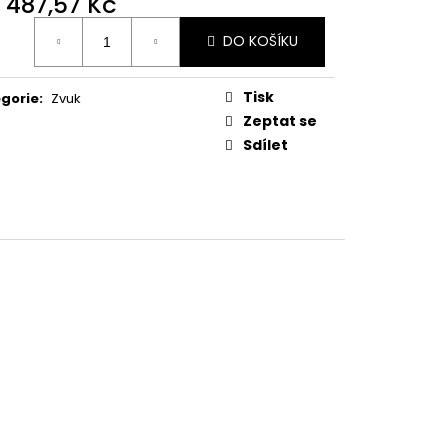
2 487,57 Kč
ná
DO KOŠÍKU
:
Tisk
gorie
:
Zvuk
Zeptat se
Sdílet