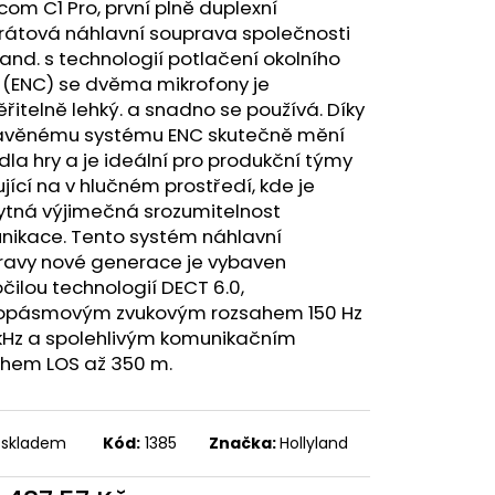
com C1 Pro, první plně duplexní
rátová náhlavní souprava společnosti
land. s technologií potlačení okolního
 (ENC) se dvěma mikrofony je
řitelně lehký. a snadno se používá. Díky
avěnému systému ENC skutečně mění
dla hry a je ideální pro produkční týmy
jící na v hlučném prostředí, kde je
ytná výjimečná srozumitelnost
nikace. Tento systém náhlavní
ravy nové generace je vybaven
čilou technologií DECT 6.0,
kopásmovým zvukovým rozsahem 150 Hz
 kHz a spolehlivým komunikačním
hem LOS až 350 m.
 skladem
Kód:
1385
Značka:
Hollyland