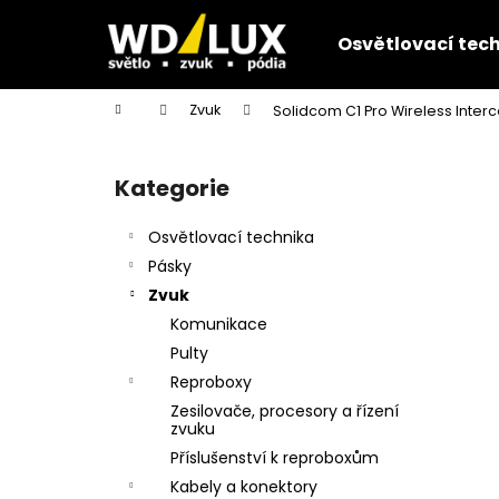
K
Přejít
na
o
Osvětlovací tec
obsah
Zpět
Zpět
š
do
do
í
Domů
Zvuk
Solidcom C1 Pro Wireless Inter
k
obchodu
obchodu
P
o
Kategorie
Přeskočit
s
kategorie
t
Osvětlovací technika
r
Pásky
a
Zvuk
n
Komunikace
n
Pulty
í
Reproboxy
p
Zesilovače, procesory a řízení
a
zvuku
n
Příslušenství k reproboxům
e
Kabely a konektory