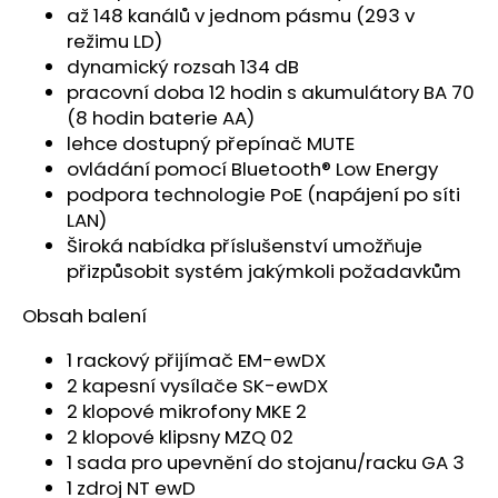
až 148 kanálů v jednom pásmu (293 v
režimu LD)
dynamický rozsah 134 dB
pracovní doba 12 hodin s akumulátory BA 70
(8 hodin baterie AA)
lehce dostupný přepínač MUTE
ovládání pomocí Bluetooth® Low Energy
podpora technologie PoE (napájení po síti
LAN)
Široká nabídka příslušenství umožňuje
přizpůsobit systém jakýmkoli požadavkům
Obsah balení
1 rackový přijímač EM-ewDX
2 kapesní vysílače SK-ewDX
2 klopové mikrofony MKE 2
2 klopové klipsny MZQ 02
1 sada pro upevnění do stojanu/racku GA 3
1 zdroj NT ewD