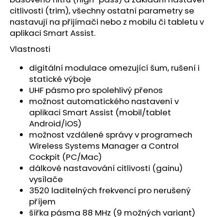
č
citlivosti (trim), všechny ostatní parametry se
u
nastavují na přijímači nebo z mobilu či tabletu v
j
e
aplikaci Smart Assist.
m
Vlastnosti
e
digitální modulace omezující šum, rušení i
statické výboje
UHF pásmo pro spolehlivý přenos
možnost automatického nastavení v
aplikaci Smart Assist (mobil/tablet
Android/iOS)
možnost vzdálené správy v programech
Wireless Systems Manager a Control
Cockpit (PC/Mac)
dálkové nastavování citlivosti (gainu)
vysílače
3520 laditelných frekvencí pro nerušený
příjem
šířka pásma 88 MHz (9 možných variant)