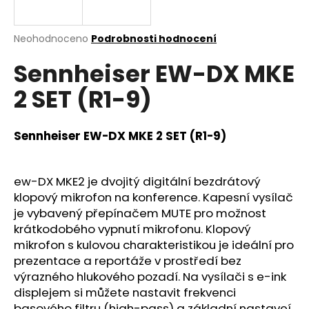
a
j
Průměrné
Neohodnoceno
Podrobnosti hodnocení
í
hodnocení
Sennheiser EW-DX MKE
produktu
t
je
?
2 SET (R1-9)
0,0
z
5
hvězdiček.
Sennheiser EW-DX MKE 2 SET (R1-9)
HLEDAT
ew-DX MKE2 je dvojitý digitální bezdrátový
klopový mikrofon na konference. Kapesní vysílač
je vybavený přepínačem MUTE pro možnost
D
krátkodobého vypnutí mikrofonu. Klopový
o
mikrofon s kulovou charakteristikou je ideální pro
p
prezentace a reportáže v prostředí bez
o
výrazného hlukového pozadí. Na vysílači s e-ink
r
displejem si můžete nastavit frekvenci
u
basového filtru (high-pass) a základní nastaveí