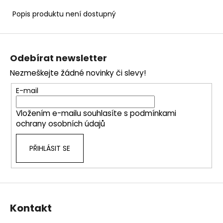
Popis produktu není dostupný
Z
á
Odebírat newsletter
p
Nezmeškejte žádné novinky či slevy!
a
t
E-mail
í
Vložením e-mailu souhlasíte s
podmínkami
ochrany osobních údajů
PŘIHLÁSIT SE
Kontakt