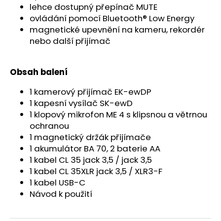
lehce dostupný přepínač MUTE
ovládání pomocí Bluetooth® Low Energy
magnetické upevnění na kameru, rekordér
nebo další přijímač
Obsah balení
1 kamerový přijímač EK-ewDP
1 kapesní vysílač SK-ewD
1 klopový mikrofon ME 4 s klipsnou a větrnou
ochranou
1 magnetický držák přijímače
1 akumulátor BA 70, 2 baterie AA
1 kabel CL 35 jack 3,5 / jack 3,5
1 kabel CL 35XLR jack 3,5 / XLR3-F
1 kabel USB-C
Návod k použití