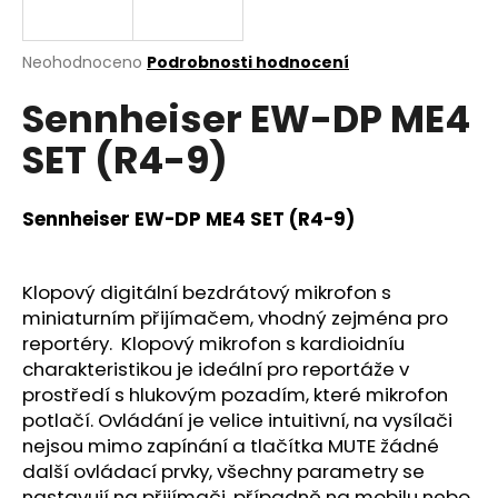
a
j
Průměrné
Neohodnoceno
Podrobnosti hodnocení
í
hodnocení
Sennheiser EW-DP ME4
produktu
t
je
?
SET (R4-9)
0,0
z
5
hvězdiček.
Sennheiser EW-DP ME4 SET (R4-9)
HLEDAT
Klopový digitální bezdrátový mikrofon s
miniaturním přijímačem, vhodný zejména pro
reportéry. Klopový mikrofon s kardioidníu
D
charakteristikou je ideální pro reportáže v
o
prostředí s hlukovým pozadím, které mikrofon
p
potlačí. Ovládání je velice intuitivní, na vysílači
o
nejsou mimo zapínání a tlačítka MUTE žádné
r
další ovládací prvky, všechny parametry se
u
nastavují na přijímači, případně na mobilu nebo