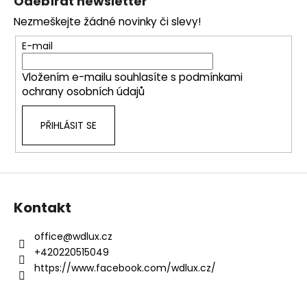
Odebírat newsletter
p
Nezmeškejte žádné novinky či slevy!
a
t
E-mail
í
Vložením e-mailu souhlasíte s
podmínkami
ochrany osobních údajů
PŘIHLÁSIT SE
Kontakt
office
@
wdlux.cz
+420220515049
https://www.facebook.com/wdlux.cz/