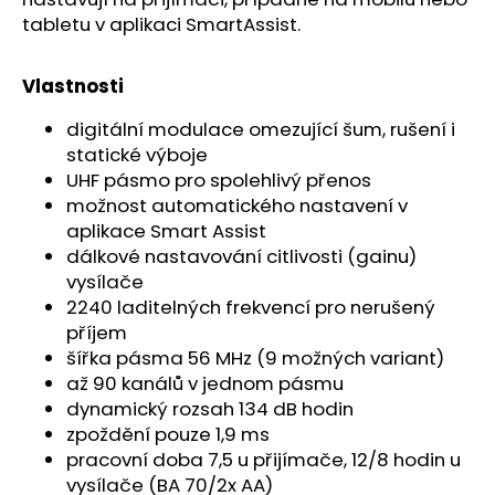
č
tabletu v aplikaci SmartAssist.
u
j
e
Vlastnosti
m
e
digitální modulace omezující šum, rušení i
statické výboje
UHF pásmo pro spolehlivý přenos
možnost automatického nastavení v
aplikace Smart Assist
dálkové nastavování citlivosti (gainu)
vysílače
2240 laditelných frekvencí pro nerušený
příjem
šířka pásma 56 MHz (9 možných variant)
až 90 kanálů v jednom pásmu
dynamický rozsah 134 dB hodin
zpoždění pouze 1,9 ms
pracovní doba 7,5 u přijímače, 12/8 hodin u
vysílače (BA 70/2x AA)