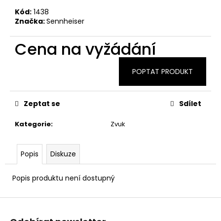
Kód:
1438
Značka:
Sennheiser
Cena na vyžádání
POPTAT PRODUKT
Zeptat se
Sdílet
Kategorie
:
Zvuk
Popis
Diskuze
Popis produktu není dostupný
Z
á