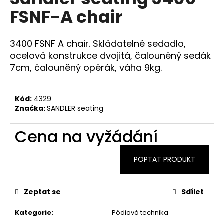
je
a
FSNF-A chair
0,0
z
j
5
í
hvězdiček.
3400 FSNF A chair. Skládatelné sedadlo,
t
ocelová konstrukce dvojitá, čalouněný sedák
?
7cm, čalouněný opěrák, váha 9kg.
Kód:
4329
Značka:
SANDLER seating
HLEDAT
Cena na vyžádání
D
POPTAT PRODUKT
o
p
o
Zeptat se
Sdílet
r
u
Kategorie
:
Pódiová technika