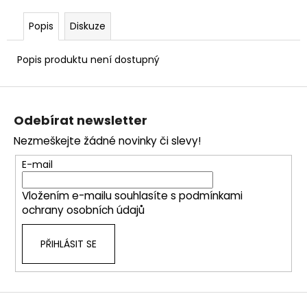
č
u
Popis
Diskuze
j
e
Popis produktu není dostupný
m
e
Z
á
Odebírat newsletter
p
Nezmeškejte žádné novinky či slevy!
a
t
E-mail
í
Vložením e-mailu souhlasíte s
podmínkami
ochrany osobních údajů
PŘIHLÁSIT SE