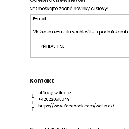
p
Nezmeškejte žádné novinky či slevy!
a
t
E-mail
í
Vložením e-mailu souhlasíte s
podmínkami o
PŘIHLÁSIT SE
Kontakt
office
@
wdlux.cz
+420220515049
https://www.facebook.com/wdlux.cz/