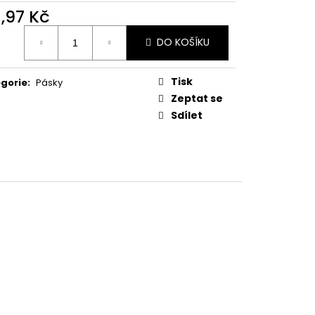
1,97 Kč
ná
DO KOŠÍKU
:
Tisk
gorie
:
Pásky
Zeptat se
Sdílet