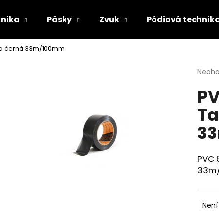
hnika
Pásky
Zvuk
Pódiová technik
ka černá 33m/100mm
Co potřebujete najít?
Průmě
Neoh
hodno
PV
produ
HLEDAT
je
Ta
0,0
z
3
5
Doporučujeme
hvězdi
PVC 
33m
Není