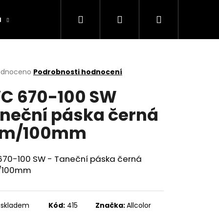
Hledat
Přihlášení
Nákupní
a
Výrobníky
Obchodní podmínky
Ko
košík
rné
odnoceno
Podrobnosti hodnocení
cení
C 670-100 SW
ktu
neční páska černá
3m/100mm
ček.
670-100 SW - Taneční páska černá
/100mm
 skladem
Kód:
415
Značka:
Allcolor