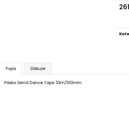
26
Měr
cena
Kate
Popis
Diskuze
Páska černá Dance Tape 33m/100mm