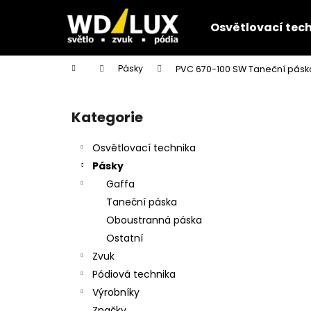
K
Přejít
na
o
Osvětlovací tec
obsah
Zpět
Zpět
š
do
do
í
Domů
Pásky
PVC 670-100 SW Taneční pás
k
obchodu
obchodu
P
o
Kategorie
Přeskočit
s
kategorie
t
Osvětlovací technika
r
Pásky
a
Gaffa
n
Taneční páska
n
Oboustranná páska
í
Ostatní
p
Zvuk
a
Pódiová technika
n
Výrobníky
e
Značky