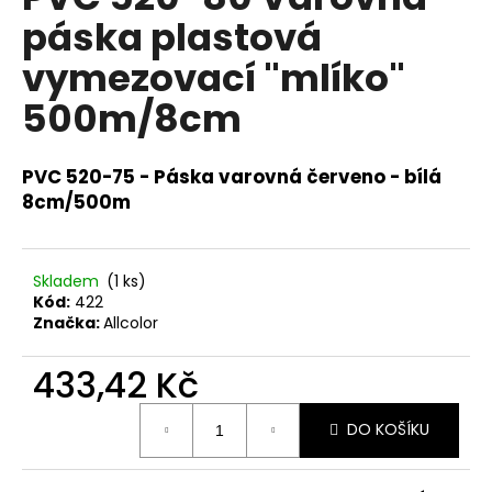
je
a
páska plastová
0,0
z
j
vymezovací "mlíko"
5
í
hvězdiček.
500m/8cm
t
?
PVC 520-75 - Páska varovná červeno - bílá
8cm/500m
HLEDAT
Skladem
(1 ks)
Kód:
422
Značka:
Allcolor
D
o
433,42 Kč
p
Měrná
o
DO KOŠÍKU
cena:
r
u