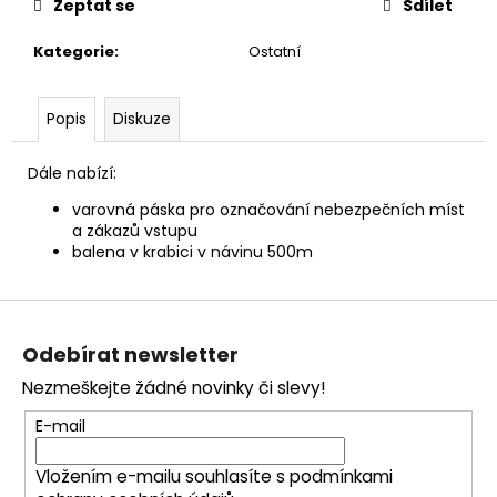
č
Zeptat se
Sdílet
u
j
Kategorie
:
Ostatní
e
m
Popis
Diskuze
e
Dále nabízí:
varovná páska pro označování nebezpečních míst
a zákazů vstupu
balena v krabici v návinu 500m
Z
á
Odebírat newsletter
p
Nezmeškejte žádné novinky či slevy!
a
t
E-mail
í
Vložením e-mailu souhlasíte s
podmínkami