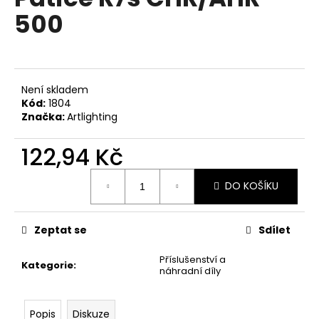
je
a
500
0,0
z
j
5
í
hvězdiček.
t
?
Není skladem
Kód:
1804
Značka:
Artlighting
122,94 Kč
HLEDAT
Měrná
DO KOŠÍKU
cena:
D
Zeptat se
Sdílet
o
p
Příslušenství a
Kategorie
:
náhradní díly
o
r
u
Popis
Diskuze