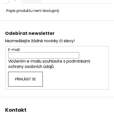
č
u
Popis produktu není dostupný
j
e
Z
m
e
á
Odebírat newsletter
p
Nezmeškejte žádné novinky či slevy!
a
t
E-mail
í
Vložením e-mailu souhlasíte s
podmínkami
ochrany osobních údajů
PŘIHLÁSIT SE
Kontakt