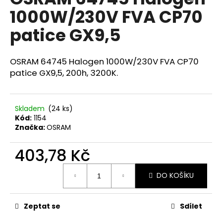
je
a
1000W/230V FVA CP70
0,0
z
j
patice GX9,5
5
í
hvězdiček.
t
OSRAM 64745 Halogen 1000W/230V FVA CP70
?
patice GX9,5, 200h, 3200K.
Skladem
(24 ks)
HLEDAT
Kód:
1154
Značka:
OSRAM
403,78 Kč
D
o
Měrná
DO KOŠÍKU
cena:
p
o
r
Zeptat se
Sdílet
u