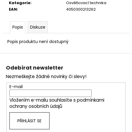
č
Kategorie
:
Osvětlovací technika
u
EAN
:
4050300213262
j
e
m
Popis
Diskuze
e
Popis produktu není dostupný
Z
á
Odebírat newsletter
p
Nezmeškejte žádné novinky či slevy!
a
t
E-mail
í
Vložením e-mailu souhlasíte s
podmínkami
ochrany osobních údajů
PŘIHLÁSIT SE