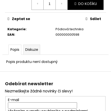
č
DO KOŠÍKU
cena:
u
j
e
Zeptat se
Sdílet
m
e
Kategorie
:
Pódiová technika
EAN
:
000000000598
Popis
Diskuze
Popis produktu není dostupný
Z
á
Odebírat newsletter
p
Nezmeškejte žádné novinky či slevy!
a
t
E-mail
í