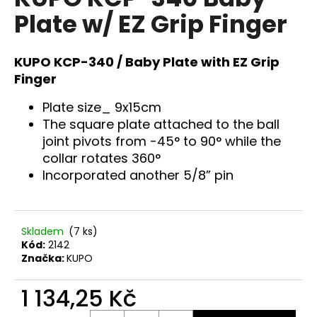
je
a
Plate w/ EZ Grip Finger
0,0
z
j
5
í
hvězdiček.
KUPO KCP-340 / Baby Plate with EZ Grip
t
Finger
?
Plate size_ 9x15cm
The square plate attached to the ball
joint pivots from -45° to 90° while the
collar rotates 360°
HLEDAT
Incorporated another 5/8” pin
D
Skladem
(7 ks)
o
Kód:
2142
p
Značka:
KUPO
o
r
1 134,25 Kč
u
Měrná