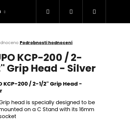
Hledat
Přihlášení
Nákupní
a
Výrobníky
Obchodní podmínky
Ko
košík
rné
odnoceno
Podrobnosti hodnocení
cení
PO KCP-200 / 2-
ktu
2" Grip Head - Silver
ček.
 KCP-200 / 2-1/2" Grip Head -
r
Grip head is specially designed to be
mounted on a C Stand with its 16mm
socket