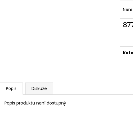
Není
87
Měr
cena
Kate
Popis
Diskuze
Popis produktu není dostupný