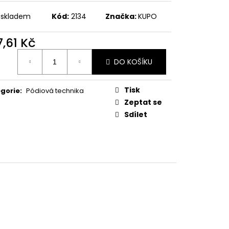
 skladem
Kód:
2134
Značka:
KUPO
7,61 Kč
ná
DO KOŠÍKU
:
Tisk
gorie
:
Pódiová technika
Zeptat se
Sdílet