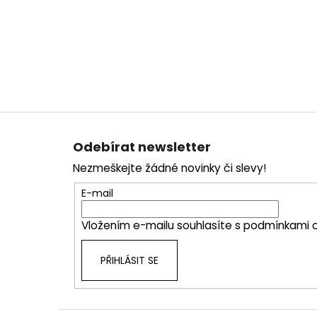
Z
á
Odebírat newsletter
p
Nezmeškejte žádné novinky či slevy!
a
t
E-mail
í
Vložením e-mailu souhlasíte s
podmínkami o
PŘIHLÁSIT SE