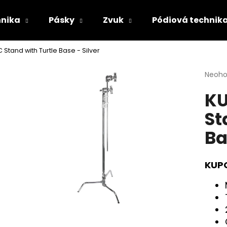
hnika
Pásky
Zvuk
Pódiová technik
 Stand with Turtle Base - Silver
Co potřebujete najít?
Průmě
Neoh
hodno
KU
produ
HLEDAT
je
St
0,0
z
Ba
5
Doporučujeme
hvězdi
KUPO