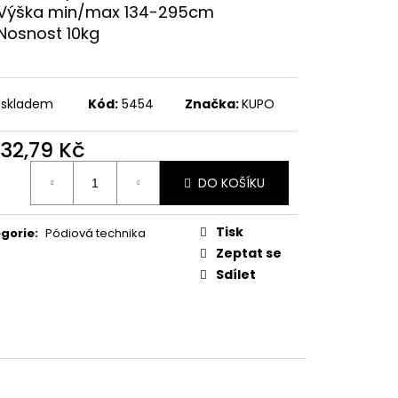
Výška min/max 134-295cm
Nosnost 10kg
 skladem
Kód:
5454
Značka:
KUPO
732,79 Kč
ná
DO KOŠÍKU
:
Tisk
gorie
:
Pódiová technika
Zeptat se
Sdílet