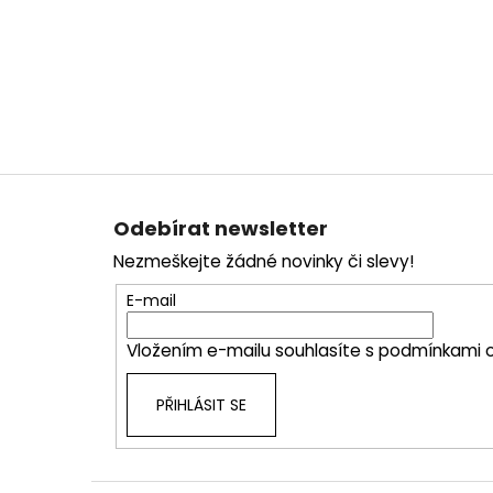
Z
á
Odebírat newsletter
p
Nezmeškejte žádné novinky či slevy!
a
t
E-mail
í
Vložením e-mailu souhlasíte s
podmínkami o
PŘIHLÁSIT SE