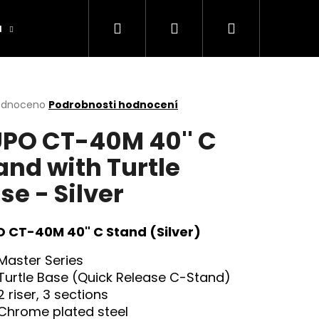
Hledat
Přihlášení
Nákupní
a
Výrobníky
Obchodní podmínky
Ko
košík
rné
odnoceno
Podrobnosti hodnocení
cení
PO CT-40M 40'' C
ktu
and with Turtle
se - Silver
ček.
 CT-40M 40" C Stand (Silver)
Master Series
Turtle Base (Quick Release C-Stand)
2 riser, 3 sections
Chrome plated steel