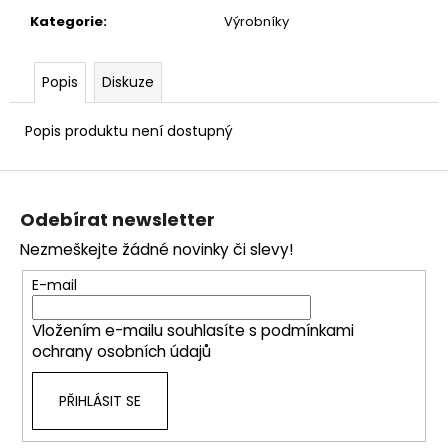
č
u
Kategorie
:
Výrobníky
j
e
Popis
Diskuze
m
e
Popis produktu není dostupný
Z
á
Odebírat newsletter
p
Nezmeškejte žádné novinky či slevy!
a
t
E-mail
í
Vložením e-mailu souhlasíte s
podmínkami
ochrany osobních údajů
PŘIHLÁSIT SE