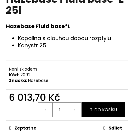
je
a
25l
0,0
z
j
5
í
hvězdiček.
Hazebase Fluid base*L
t
?
Kapalina s dlouhou dobou rozptylu
Kanystr 25l
Není skladem
HLEDAT
Kód:
2092
Značka:
Hazebase
6 013,70 Kč
D
o
Měrná
p
DO KOŠÍKU
cena:
o
r
u
Zeptat se
Sdílet