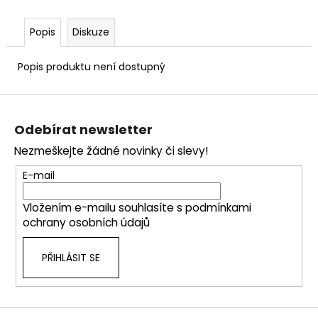
č
u
j
Popis
Diskuze
e
m
Popis produktu není dostupný
e
Z
á
Odebírat newsletter
p
Nezmeškejte žádné novinky či slevy!
a
t
E-mail
í
Vložením e-mailu souhlasíte s
podmínkami
ochrany osobních údajů
PŘIHLÁSIT SE