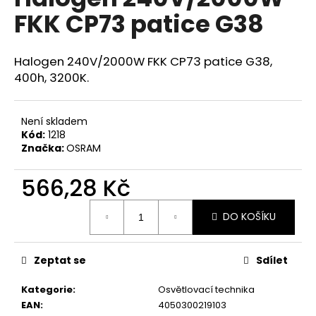
je
a
FKK CP73 patice G38
0,0
z
j
5
í
hvězdiček.
Halogen 240V/2000W FKK CP73 patice G38,
t
400h, 3200K.
?
Není skladem
Kód:
1218
Značka:
OSRAM
HLEDAT
566,28 Kč
Měrná
DO KOŠÍKU
cena:
D
o
p
Zeptat se
Sdílet
o
r
Kategorie
:
Osvětlovací technika
u
EAN
:
4050300219103