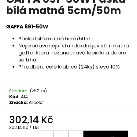
je
a
bílá matná 5cm/50m
5,0
z
j
5
í
hvězdiček.
GAFFA 691-50W
t
?
Páska bílá matná 5cm/50m.
Nejprodávanější standardní jevištní matná
gaffa, která nezanechává lepidlo a dobře
se trhá
Při odběru celé krabice (24ks) sleva 10%
HLEDAT
Skladem
(>50 ks)
D
Kód:
414
Značka:
Allcolor
o
p
302,14 Kč
o
r
Měrná
302,14 Kč / 1 ks
u
cena: