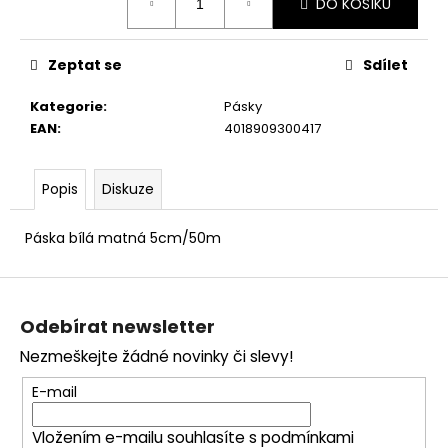
č
DO KOŠÍKU
u
j
Zeptat se
Sdílet
e
m
Kategorie
:
Pásky
e
EAN
:
4018909300417
Popis
Diskuze
Páska bílá matná 5cm/50m
Z
á
Odebírat newsletter
p
Nezmeškejte žádné novinky či slevy!
a
t
E-mail
í
Vložením e-mailu souhlasíte s
podmínkami