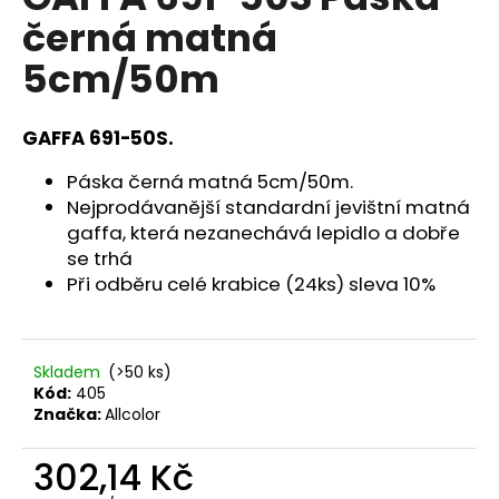
je
a
černá matná
5,0
z
j
5cm/50m
5
í
hvězdiček.
t
GAFFA 691-50S.
?
Páska černá matná 5cm/50m.
Nejprodávanější standardní jevištní matná
gaffa, která nezanechává lepidlo a dobře
se trhá
HLEDAT
Při odběru celé krabice (24ks) sleva 10%
D
Skladem
(>50 ks)
o
Kód:
405
p
Značka:
Allcolor
o
r
302,14 Kč
u