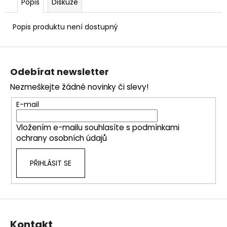
č
Popis
Diskuze
u
j
Popis produktu není dostupný
e
m
Z
e
á
Odebírat newsletter
p
Nezmeškejte žádné novinky či slevy!
a
t
E-mail
í
Vložením e-mailu souhlasíte s
podmínkami
ochrany osobních údajů
PŘIHLÁSIT SE
Kontakt