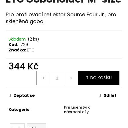
je
a
0,0
z
j
Pro profilovací reflektor Source Four Jr., pro
5
í
skleněná goba.
hvězdiček.
t
?
Skladem
(2 ks)
Kód:
1729
Značka:
ETC
344 Kč
HLEDAT
Měrná
DO KOŠÍKU
cena:
D
Zeptat se
Sdílet
o
p
Příslušenství a
o
Kategorie
:
náhradní díly
r
u