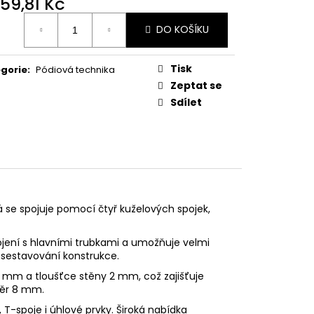
259,81 Kč
ná
DO KOŠÍKU
:
Tisk
gorie
:
Pódiová technika
Zeptat se
Sdílet
 se spojuje pomocí čtyř kuželových spojek,
jení s hlavními trubkami a umožňuje velmi
sestavování konstrukce.
5 mm a tloušťce stěny 2 mm, což zajišťuje
měr 8 mm.
, T-spoje i úhlové prvky. Široká nabídka