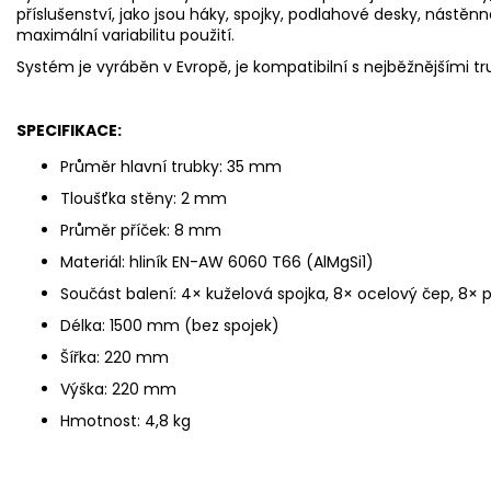
příslušenství, jako jsou háky, spojky, podlahové desky, nástěnn
maximální variabilitu použití.
Systém je vyráběn v Evropě, je kompatibilní s nejběžnějšími tr
SPECIFIKACE:
Průměr hlavní trubky: 35 mm
Tloušťka stěny: 2 mm
Průměr příček: 8 mm
Materiál: hliník EN-AW 6060 T66 (AlMgSi1)
Součást balení: 4× kuželová spojka, 8× ocelový čep, 8× p
Délka: 1500 mm (bez spojek)
Šířka: 220 mm
Výška: 220 mm
Hmotnost: 4,8 kg