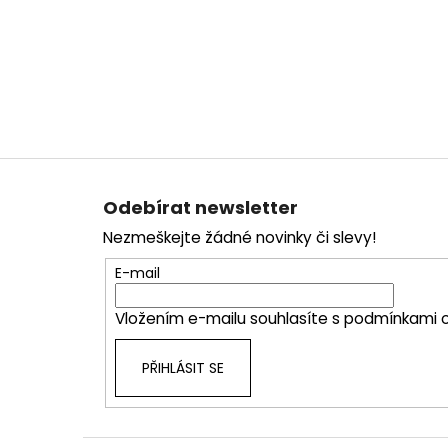
Z
á
Odebírat newsletter
p
Nezmeškejte žádné novinky či slevy!
a
t
E-mail
í
Vložením e-mailu souhlasíte s
podmínkami o
PŘIHLÁSIT SE