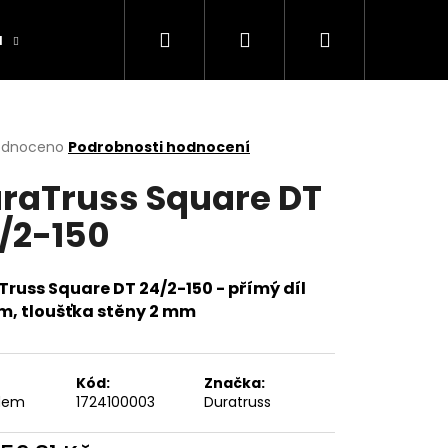
Hledat
Přihlášení
Nákupní
a
Výrobníky
Obchodní podmínky
Ko
košík
rné
odnoceno
Podrobnosti hodnocení
cení
raTruss Square DT
ktu
/2-150
ček.
russ Square DT 24/2-150 - přímý díl
cm, tloušťka stěny 2 mm
Kód:
Značka:
dem
1724100003
Duratruss