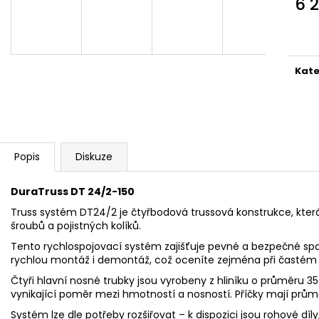
6 
Měr
cena
Kate
Popis
Diskuze
DuraTruss DT 24/2-150
Truss systém DT24/2 je čtyřbodová trussová konstrukce, která
šroubů a pojistných kolíků.
Tento rychlospojovací systém zajišťuje pevné a bezpečné spo
rychlou montáž i demontáž, což oceníte zejména při častém 
Čtyři hlavní nosné trubky jsou vyrobeny z hliníku o průměru 3
vynikající poměr mezi hmotností a nosností. Příčky mají prů
Systém lze dle potřeby rozšiřovat – k dispozici jsou rohové díly