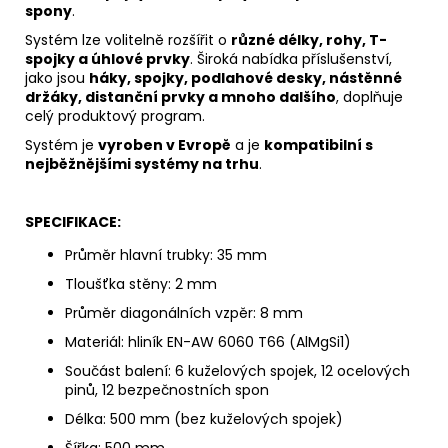
spony
.
Systém lze volitelně rozšířit o
různé délky, rohy, T-
spojky a úhlové prvky
. Široká nabídka příslušenství,
jako jsou
háky, spojky, podlahové desky, nástěnné
držáky, distanční prvky a mnoho dalšího
, doplňuje
celý produktový program.
Systém je
vyroben v Evropě
a je
kompatibilní s
nejběžnějšími systémy na trhu
.
SPECIFIKACE:
Průměr hlavní trubky: 35 mm
Tloušťka stěny: 2 mm
Průměr diagonálních vzpěr: 8 mm
Materiál: hliník EN-AW 6060 T66 (AlMgSi1)
Součást balení: 6 kuželových spojek, 12 ocelových
pinů, 12 bezpečnostních spon
Délka: 500 mm (bez kuželových spojek)
Šířka: 500 mm