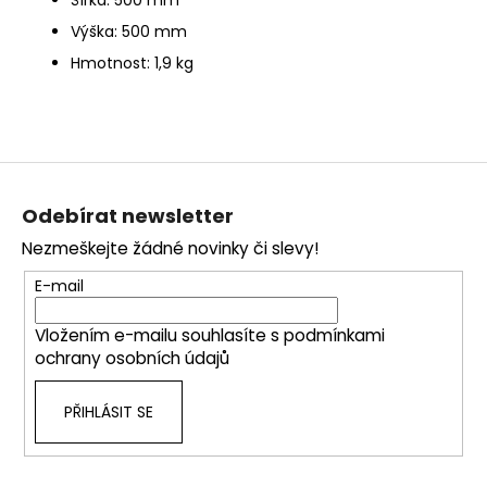
Výška: 500 mm
Hmotnost: 1,9 kg
Z
á
Odebírat newsletter
p
Nezmeškejte žádné novinky či slevy!
a
t
E-mail
í
Vložením e-mailu souhlasíte s
podmínkami
ochrany osobních údajů
PŘIHLÁSIT SE