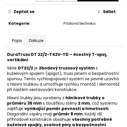
č
u
Zeptat se
Sdílet
j
e
Kategorie
:
Pódiová technika
m
e
Popis
Diskuze
DuraTruss DT 22/2-T42V-TD – 4cestný T-spoj,
vertikální
Série
DT22/2
je
2bodový trussový systém
s
kuželovým spojem (spigot), truss pinem a bezpečnostní
sponou. Tento rychlospojovací systém se pevně uzavírá
s hlavní trubkou a umožňuje rychlou montáž i demontáž
při častém sestavování konstrukce.
Hlavní trubky jsou vyrobeny z
hliníkové trubky o
průměru 35 mm
s tloušťkou stěny
2 mm
, což systému
zajišťuje
vynikající poměr pevnosti a hmotnosti
.
Diagonální vzpěry mají
průměr 8 mm
. Každý díl
příhradové konstrukce obsahuje
všechny potřebné
kuželové spojky, ocelové piny a bezpečnostní