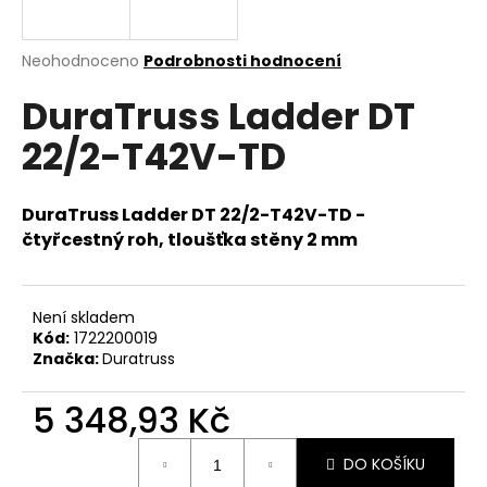
a
j
Průměrné
Neohodnoceno
Podrobnosti hodnocení
í
hodnocení
DuraTruss Ladder DT
produktu
t
je
?
22/2-T42V-TD
0,0
z
5
hvězdiček.
DuraTruss Ladder DT 22/2-T42V-TD -
čtyřcestný roh, tloušťka stěny 2 mm
HLEDAT
Není skladem
Kód:
1722200019
D
Značka:
Duratruss
o
p
5 348,93 Kč
o
r
Měrná
u
DO KOŠÍKU
cena: