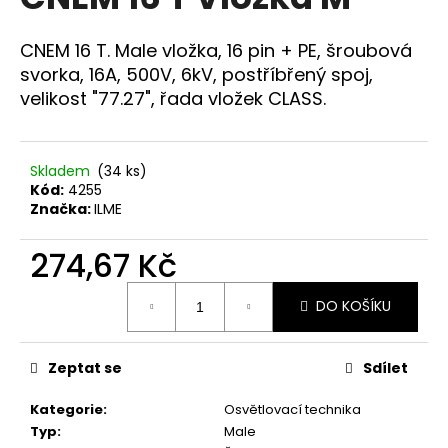
je
a
0,0
z
j
CNEM 16 T. Male vložka, 16 pin + PE, šroubová
5
í
svorka, 16A, 500V, 6kV, postříbřený spoj,
hvězdiček.
velikost "77.27", řada vložek CLASS.
t
?
Skladem
(34 ks)
Kód:
4255
Značka:
ILME
HLEDAT
274,67 Kč
Měrná
DO KOŠÍKU
cena:
D
o
p
Zeptat se
Sdílet
o
r
Kategorie
:
Osvětlovací technika
u
Typ
:
Male