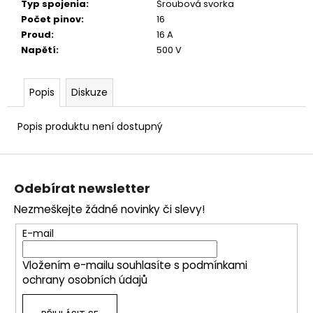
č
Typ spojenia
:
Šroubová svorka
u
Počet pinov
:
16
j
Proud
:
16 A
e
Napětí
:
500 V
m
e
Popis
Diskuze
Popis produktu není dostupný
Z
á
Odebírat newsletter
p
Nezmeškejte žádné novinky či slevy!
a
t
E-mail
í
Vložením e-mailu souhlasíte s
podmínkami
ochrany osobních údajů