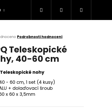
Hledat
Přihlášení
Nákupní
a
Výrobníky
Obchodní podmínky
Ko
košík
rné
odnoceno
Podrobnosti hodnocení
cení
Q Teleskopické
ktu
hy, 40-60 cm
ček.
Teleskopické nohy
40 - 60 cm, 1 set (4 kusy)
ALU + dolaďovací šroub
60 x 60 x 3,5mm