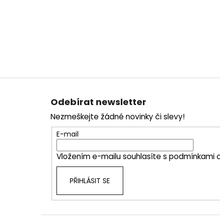
Z
á
Odebírat newsletter
p
Nezmeškejte žádné novinky či slevy!
a
t
E-mail
í
Vložením e-mailu souhlasíte s
podmínkami o
PŘIHLÁSIT SE