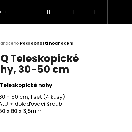
Hledat
Přihlášení
Nákupní
a
Výrobníky
Obchodní podmínky
Ko
košík
rné
odnoceno
Podrobnosti hodnocení
cení
Q Teleskopické
ktu
hy, 30-50 cm
ček.
Teleskopické nohy
30 - 50 cm, 1 set (4 kusy)
ALU + dolaďovací šroub
60 x 60 x 3,5mm