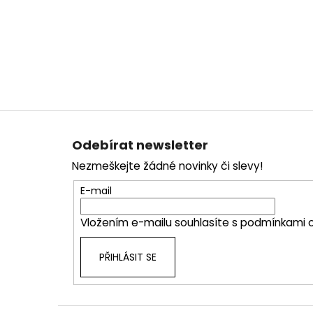
Z
á
Odebírat newsletter
p
Nezmeškejte žádné novinky či slevy!
a
t
E-mail
í
Vložením e-mailu souhlasíte s
podmínkami o
PŘIHLÁSIT SE