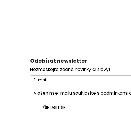
Z
á
Odebírat newsletter
p
Nezmeškejte žádné novinky či slevy!
a
t
E-mail
í
Vložením e-mailu souhlasíte s
podmínkami o
PŘIHLÁSIT SE