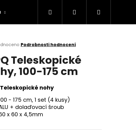
Hledat
Přihlášení
Nákupní
a
Výrobníky
Obchodní podmínky
Ko
košík
rné
odnoceno
Podrobnosti hodnocení
cení
Q Teleskopické
ktu
hy, 100-175 cm
ček.
Teleskopické nohy
100 - 175 cm, 1 set (4 kusy)
ALU + dolaďovací šroub
60 x 60 x 4,5mm