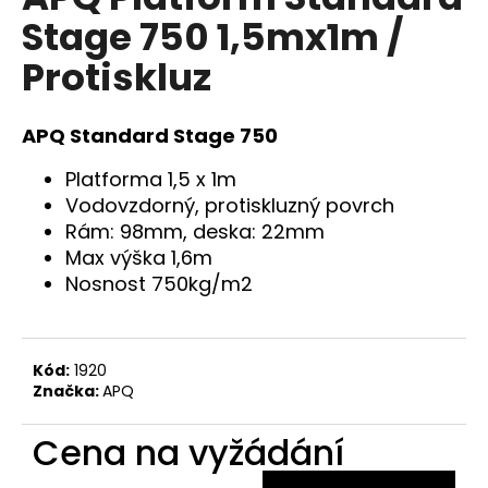
je
a
Stage 750 1,5mx1m /
0,0
z
j
Protiskluz
5
í
hvězdiček.
t
APQ Standard Stage 750
?
Platforma 1,5 x 1m
Vodovzdorný, protiskluzný povrch
Rám: 98mm, deska: 22mm
HLEDAT
Max výška 1,6m
Nosnost 750kg/m2
D
o
Kód:
1920
Značka:
APQ
p
o
Cena na vyžádání
r
u