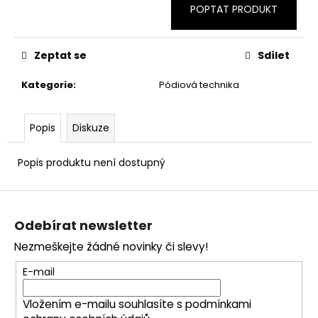
č
POPTAT PRODUKT
u
j
e
Zeptat se
Sdílet
m
e
Kategorie
:
Pódiová technika
Popis
Diskuze
Popis produktu není dostupný
Z
á
Odebírat newsletter
p
Nezmeškejte žádné novinky či slevy!
a
t
E-mail
í
Vložením e-mailu souhlasíte s
podmínkami