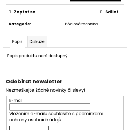
č
u
Zeptat se
Sdílet
j
e
Kategorie
:
Pódiová technika
m
e
Popis
Diskuze
Popis produktu není dostupný
Z
á
Odebírat newsletter
p
Nezmeškejte žádné novinky či slevy!
a
t
E-mail
í
Vložením e-mailu souhlasíte s
podmínkami
ochrany osobních údajů