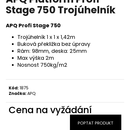
je
a
Stage 750 Trojúhelník
0,0
z
j
5
í
hvězdiček.
APQ Profi Stage 750
t
?
Trojúhelník 1 x 1 x 1,42m
Buková překližka bez úpravy
Rám: 98mm, deska: 25mm
Max výška 2m
Nosnost 750kg/m2
HLEDAT
Kód:
1875
D
Značka:
APQ
o
p
Cena na vyžádání
o
r
POPTAT PRODUKT
u